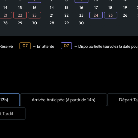
14
15
16
14
15
16
17
18
19
·
·
21
22
23
21
22
23
24
25
26
28
29
30
28
29
30
·
07
07
Réservé
–
En attente
–
Dispo partielle (survolez la date pour
 12h)
Arrivée Anticipée (à partir de 14h)
Départ Tar
 Tardif