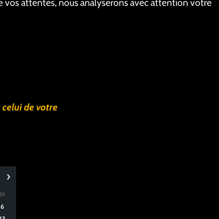
de vos attentes, nous analyserons avec attention votre
 celui de votre
›
DI
6
13