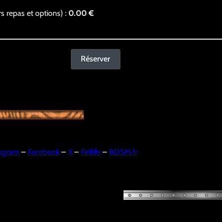
s repas et options) :
0.00
€
Réserver
tagram
–
Facebook
–
X
–
Fetlife
–
BDSM.fr