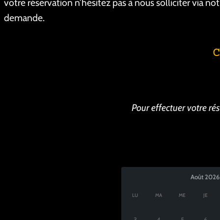
votre réservation n’hésitez pas à nous solliciter via no
demande.
Pour effectuer votre ré
Août
2026
LU
MA
ME
JE
3
4
5
6