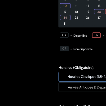
·
10
11
12
13
·
17
18
19
20
·
24
25
26
27
31
07
07
–
Disponible
–
07
–
Non disponible
Horaires (Obligatoire):
Horaires Classiques (18h à
Arrivée Anticipée & Départ