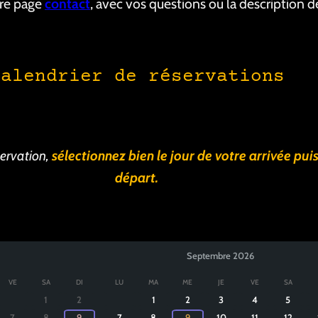
tre page
contact
, avec vos questions ou la description 
Calendrier de réservations
servation,
sélectionnez bien le jour de votre arrivée puis
départ.
Septembre
2026
VE
SA
DI
LU
MA
ME
JE
VE
SA
1
2
1
2
3
4
5
·
·
7
8
9
7
8
9
10
11
12