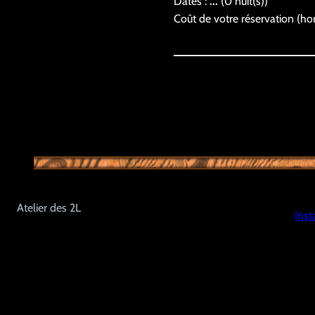
Dates :
...
(
0
nuit(s))
Coût de votre réservation (hor
Atelier des 2L
Ins